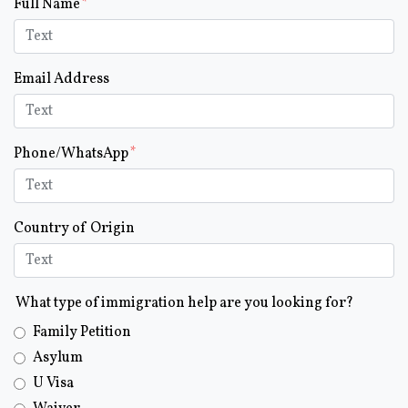
Form Key
Full Name
Subject
Email Address
Phone/WhatsApp
Country of Origin
What type of immigration help are you looking for?
Family Petition
Asylum
U Visa